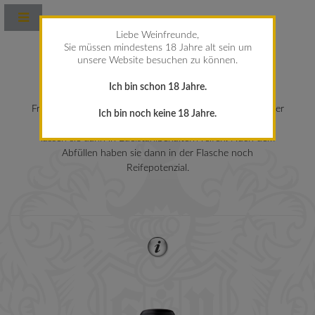
Liebe Weinfreunde,
Sie müssen mindestens 18 Jahre alt sein um
unsere Website besuchen zu können.
WEITERE WEISSWEINE
Ich bin schon 18 Jahre.
Frische, klare und feine Frucht ist das Kennzeichen unserer
Ich bin noch keine 18 Jahre.
Weißweine. Wir vergären sie kühl, aber nicht kalt und
lassen sie dann in Edelstahlbehältern reifen. Nach dem
Abfüllen haben sie dann in der Flasche noch
Reifepotenzial.